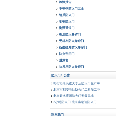
检验报告
不锈钢防火门五金
钢质防火门
地铁防火门
测温通道门
钢质防火卷帘门
无机布防火卷帘门
折叠提升防火卷帘门
防火密闭门
泄爆窗
抗风压防火卷帘门
泄爆天窗-矩形
抗风压防火卷帘门
防火门厂公告
新国标GB12955-2024检验报告下载
时宿酒店民族大学店防火门生产中
北京军都变电站防火门工程加工中
北京碧水庄园防火门安装完成
2小时防火门-北京鑫瑞达防火门
唐山迁安3小时防火门加工中
夏门3小时防火门生产完毕发货
联系我们