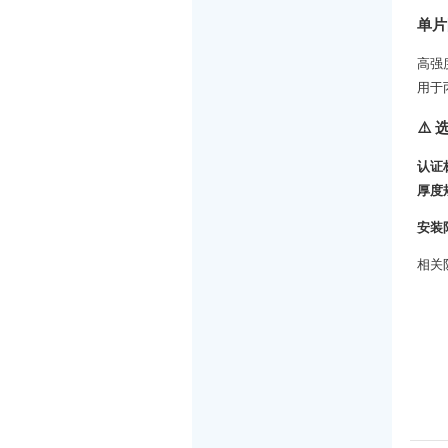
‌单片
高强
用于
⚠️
‌认证
‌厚度
安装
相关