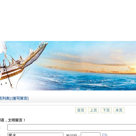
言列表]
[签写留言]
首页
上页
下页
末页
用语，文明留言！
：
：
验证码：