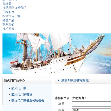
泄爆窗
抗风压防火卷帘门
工程案例
检验报告下载
特色产品
联系我们
技术问答
[留言列表]
[签写留言]
防火门产品中心
防火门厂家
防火门厂家电话
请礼貌用语，文明留言！
防火门厂家资质检验报告
标题：
昵称：